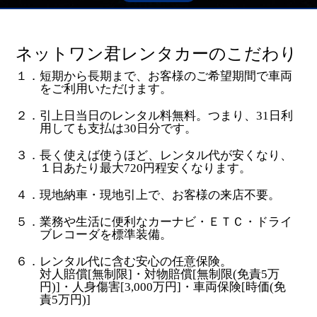
ネットワン君レンタカーのこだわり
１．短期から長期まで、お客様のご希望期間で車両
をご利用いただけます。
２．引上日当日のレンタル料無料。つまり、31日利
用しても支払は30日分です。
３．長く使えば使うほど、レンタル代が安くなり、
１日あたり最大720円程安くなります。
４．現地納車・現地引上で、お客様の来店不要。
５．業務や生活に便利なカーナビ・ＥＴＣ・ドライ
ブレコーダを標準装備。
６．レンタル代に含む安心の任意保険。
対人賠償[無制限]・対物賠償[無制限(免責5万
円)]・人身傷害[3,000万円]・車両保険[時価(免
責5万円)]