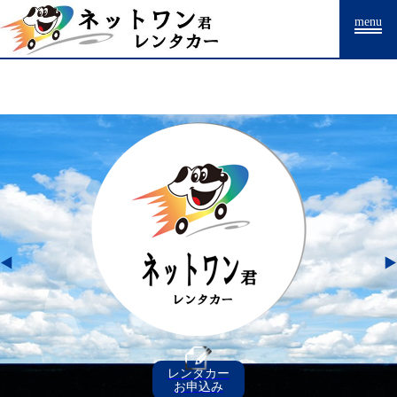
Warning
: Undefined array key "HTTP_ACCEPT_LANGUAGE" in
menu
/home/drpnw/netwankun.com/public_html/include/access_log.php
on
line
15
レンタカー
お申込み