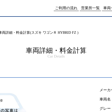
me/drpnw/netwankun.com/public_html/include/access_log.php
on lin
ご利用の流れ
営業所一覧
車両
車両詳細・料金計算(スズキ ワゴンＲ HYBRID FZ )
車両詳細・料金計算
Car Details
メーカ
車両名
グレー