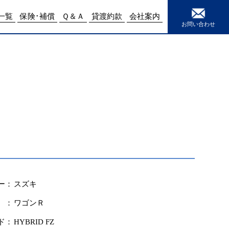
e
15
一覧
保険･補償
Ｑ＆Ａ
貸渡約款
会社案内
お問い合わせ
ー：
スズキ
 ：
ワゴンＲ
ド：
HYBRID FZ