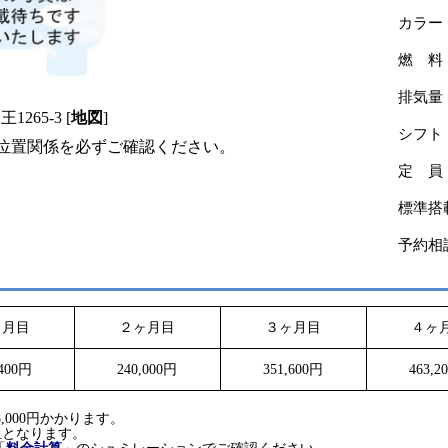
カラー
燃 料
排気量
65-3 [
地図
]
シフト
るか位置関係を必ずご確認ください。
定 員
標準搭
予約相
ヶ月目
２ヶ月目
３ヶ月目
４ヶ
,400円
240,000円
351,600円
463,2
。
,000円かかります。
担となります。