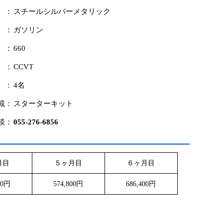
 ：
スチールシルバーメタリック
 ：
ガソリン
 ：
660
 ：
CCVT
 ：
4名
載：
スターターキット
談：
055-276-6856
月目
５ヶ月目
６ヶ月目
00円
574,800円
686,400円