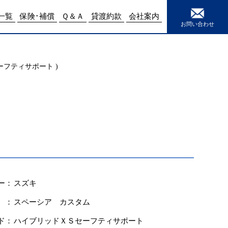
e
15
一覧
保険･補償
Ｑ＆Ａ
貸渡約款
会社案内
お問い合わせ
フティサポート )
ー：
スズキ
 ：
スペーシア カスタム
ド：
ハイブリッドＸＳセーフティサポート