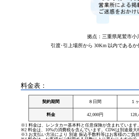
拠点：三重県尾鷲市小川西
引渡･引上場所から 30Km 以内であ
料金表：
契約期間
８日間
１
料金
42,000円
128
※1 料金は、レンタカー基本料と任意保険が含まれています
※2 料金は、10%の消費税を含んでいます。CDWは別途最大8
※3 お支払い方法により 別途 振込手数料等はお客様のご負