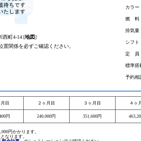
カラー
燃 料
排気量
町4-14 [
地図
]
シフト
るか位置関係を必ずご確認ください。
定 員
標準搭
予約相
ヶ月目
２ヶ月目
３ヶ月目
４ヶ
,400円
240,000円
351,600円
463,2
。
,000円かかります。
担となります。