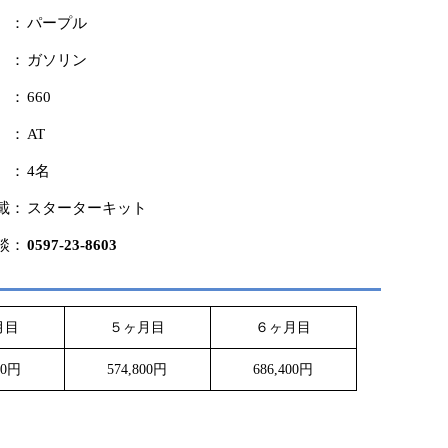
 ：
パープル
 ：
ガソリン
 ：
660
 ：
AT
 ：
4名
載：
スターターキット
談：
0597-23-8603
月目
５ヶ月目
６ヶ月目
00円
574,800円
686,400円