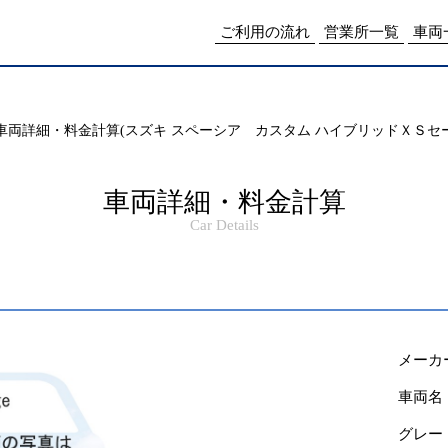
me/drpnw/netwankun.com/public_html/include/access_log.php
on lin
ご利用の流れ
営業所一覧
車両
車両詳細・料金計算(スズキ スペーシア カスタム ハイブリッドＸＳセー
車両詳細・料金計算
Car Details
メーカ
車両名
グレー