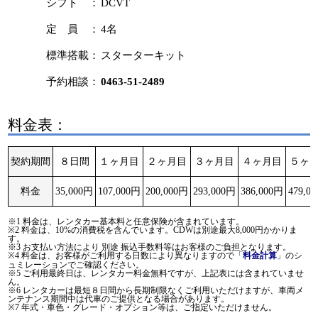
シフト ：
DCVT
定 員 ：
4名
標準搭載：
スターターキット
予約相談：
0463-51-2489
料金表：
契約期間
８日間
１ヶ月目
２ヶ月目
３ヶ月目
４ヶ月目
５ヶ
料金
35,000円
107,000円
200,000円
293,000円
386,000円
479,0
※1 料金は、レンタカー基本料と任意保険が含まれています。
※2 料金は、10%の消費税を含んでいます。CDWは別途最大8,000円かかりま
す。
※3 お支払い方法により 別途 振込手数料等はお客様のご負担となります。
※4 料金は、お客様がご利用する日数により異なりますので「
」のシ
料金計算
ュミレーションでご確認ください。
※5 ご利用最終日は、レンタカー料金無料ですが、上記表には含まれていませ
ん。
※6 レンタカーは最短８日間から長期制限なくご利用いただけますが、車両メ
ンテナンス期間中は代車のご提供となる場合があります。
※7 年式・車色・グレード・オプション等は、ご指定いただけません。