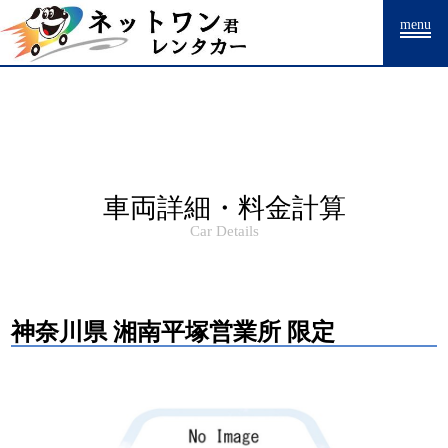
Warning
: Undefined array key "HTTP_ACCEPT_LANGUAGE" in
menu
/home/drpnw/netwankun.com/public_html/include/access_log.php
on
line
15
車両詳細・料金計算
Car Details
神奈川県 湘南平塚営業所 限定