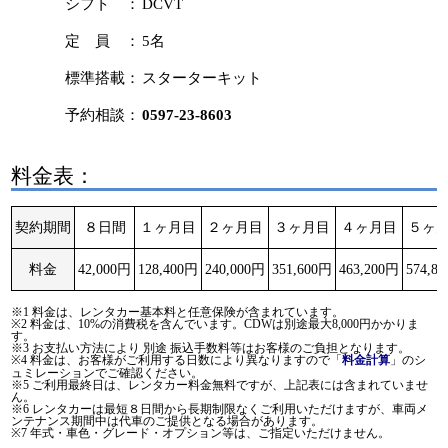
シフト ：
DCVT
定 員 ：
5名
標準搭載：
スターターキット
予約相談：
0597-23-8603
料金表：
契約期間
８日間
１ヶ月目
２ヶ月目
３ヶ月目
４ヶ月目
５ヶ
料金
42,000円
128,400円
240,000円
351,600円
463,200円
574,8
※1 料金は、レンタカー基本料と任意保険が含まれています。
※2 料金は、10%の消費税を含んでいます。CDWは別途最大8,000円かかりま
す。
※3 お支払い方法により 別途 振込手数料等はお客様のご負担となります。
※4 料金は、お客様がご利用する日数により異なりますので「
」のシ
料金計算
ュミレーションでご確認ください。
※5 ご利用最終日は、レンタカー料金無料ですが、上記表には含まれていませ
ん。
※6 レンタカーは最短８日間から長期制限なくご利用いただけますが、車両メ
ンテナンス期間中は代車のご提供となる場合があります。
※7 年式・車色・グレード・オプション等は、ご指定いただけません。