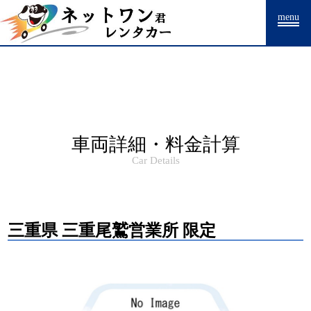
Warning
: Undefined array key "HTTP_ACCEPT_LANGUAGE" in
menu
/home/drpnw/netwankun.com/public_html/include/access_log.php
on
line
15
車両詳細・料金計算
Car Details
三重県 三重尾鷲営業所 限定