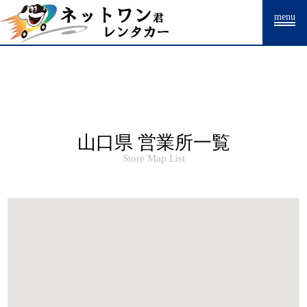
Warning
: Undefined array key "HTTP_ACCEPT_LANGUAGE" in
menu
/home/drpnw/netwankun.com/public_html/include/access_log.php
on
line
15
山口県 営業所一覧
Store Map List