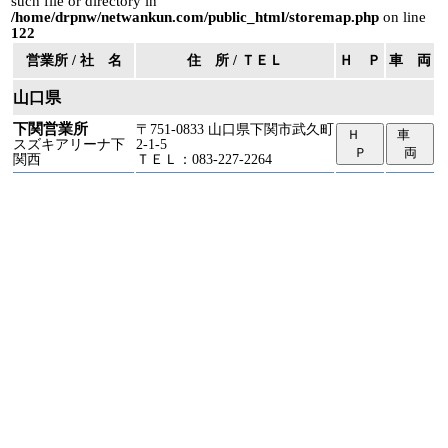
such file or directory in
/home/drpnw/netwankun.com/public_html/storemap.php
on line
122
営業所 / 社 名
住 所 / ＴＥＬ
Ｈ Ｐ
車 両
山口県
下関営業所
〒751-0833 山口県下関市武久町
Ｈ
車
スズキアリーナ下
2-1-5
Ｐ
両
関西
ＴＥＬ：083-227-2264