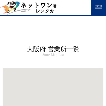
Warning
: Undefined array key "HTTP_ACCEPT_LANGUAGE" in
menu
/home/drpnw/netwankun.com/public_html/include/access_log.php
on
line
15
大阪府 営業所一覧
Store Map List