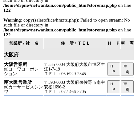
such file or directory in
/home/drpnw/netwankun.com/public_html/storemap.php
on line
122
Warning
: copy(salesoffice/hmztz.php): Failed to open stream: No
such file or directory in
/home/drpnw/netwankun.com/public_html/storemap.php
on line
122
営業所 / 社 名
住 所 / ＴＥＬ
Ｈ Ｐ
車 両
大阪府
大阪営業所
〒535-0004 大阪府大阪市旭区生
Ｈ
車
㈲コーワコーポレー
江1-7-19
Ｐ
両
ション
ＴＥＬ：06-6929-2345
南大阪営業所
〒598-0033 大阪府泉佐野市南中
Ｈ
車
㈱カーサービスシン
安松1696-2
Ｐ
両
ワ
ＴＥＬ：072-466-5705