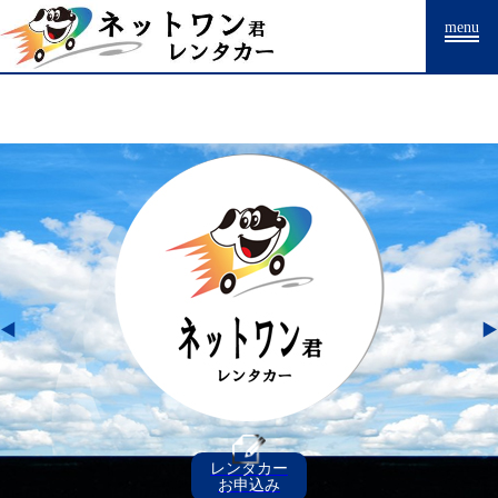
Warning
: Undefined array key "HTTP_ACCEPT_LANGUAGE" in
menu
/home/drpnw/netwankun.com/public_html/include/access_log.php
on
line
15
レンタカー
お申込み