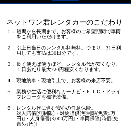
ネットワン君レンタカーのこだわり
１．短期から長期まで、お客様のご希望期間で車両
をご利用いただけます。
２．引上日当日のレンタル料無料。つまり、31日利
用しても支払は30日分です。
３．長く使えば使うほど、レンタル代が安くなり、
１日あたり最大720円程安くなります。
４．現地納車・現地引上で、お客様の来店不要。
５．業務や生活に便利なカーナビ・ＥＴＣ・ドライ
ブレコーダを標準装備。
６．レンタル代に含む安心の任意保険。
対人賠償[無制限]・対物賠償[無制限(免責5万
円)]・人身傷害[3,000万円]・車両保険[時価(免
責5万円)]