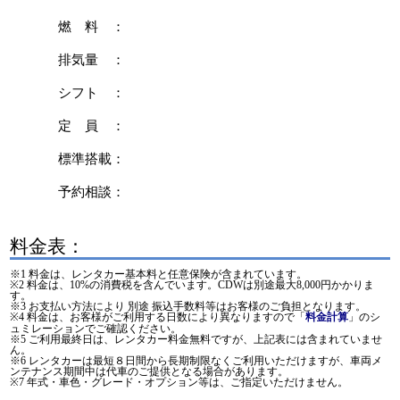
燃 料 ：
排気量 ：
シフト ：
定 員 ：
標準搭載：
予約相談：
料金表：
※1 料金は、レンタカー基本料と任意保険が含まれています。
※2 料金は、10%の消費税を含んでいます。CDWは別途最大8,000円かかりま
す。
※3 お支払い方法により 別途 振込手数料等はお客様のご負担となります。
※4 料金は、お客様がご利用する日数により異なりますので「
」のシ
料金計算
ュミレーションでご確認ください。
※5 ご利用最終日は、レンタカー料金無料ですが、上記表には含まれていませ
ん。
※6 レンタカーは最短８日間から長期制限なくご利用いただけますが、車両メ
ンテナンス期間中は代車のご提供となる場合があります。
※7 年式・車色・グレード・オプション等は、ご指定いただけません。