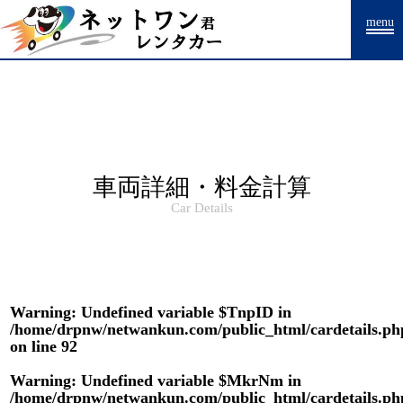
Warning
: Undefined array key "HTTP_ACCEPT_LANGUAGE" in
menu
/home/drpnw/netwankun.com/public_html/include/access_log.php
on
line
15
車両詳細・料金計算
Car Details
Warning
: Undefined variable $TnpID in
/home/drpnw/netwankun.com/public_html/cardetails.ph
on line
92
Warning
: Undefined variable $MkrNm in
/home/drpnw/netwankun.com/public_html/cardetails.ph