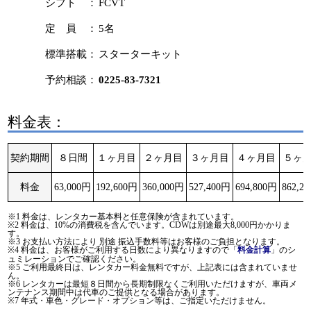
シフト ：
FCVT
定 員 ：
5名
標準搭載：
スターターキット
予約相談：
0225-83-7321
料金表：
契約期間
８日間
１ヶ月目
２ヶ月目
３ヶ月目
４ヶ月目
５ヶ
料金
63,000円
192,600円
360,000円
527,400円
694,800円
862,2
※1 料金は、レンタカー基本料と任意保険が含まれています。
※2 料金は、10%の消費税を含んでいます。CDWは別途最大8,000円かかりま
す。
※3 お支払い方法により 別途 振込手数料等はお客様のご負担となります。
※4 料金は、お客様がご利用する日数により異なりますので「
」のシ
料金計算
ュミレーションでご確認ください。
※5 ご利用最終日は、レンタカー料金無料ですが、上記表には含まれていませ
ん。
※6 レンタカーは最短８日間から長期制限なくご利用いただけますが、車両メ
ンテナンス期間中は代車のご提供となる場合があります。
※7 年式・車色・グレード・オプション等は、ご指定いただけません。