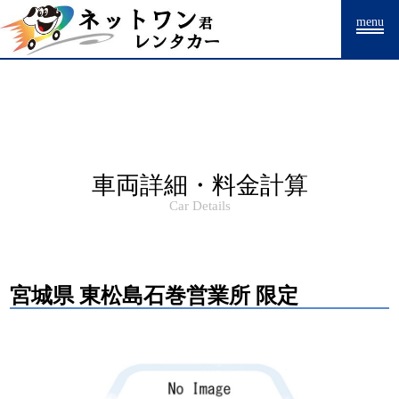
Warning
: Undefined array key "HTTP_ACCEPT_LANGUAGE" in
menu
/home/drpnw/netwankun.com/public_html/include/access_log.php
on
line
15
車両詳細・料金計算
Car Details
宮城県 東松島石巻営業所 限定