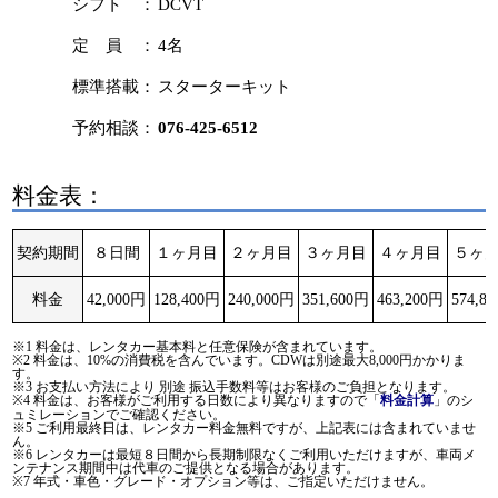
シフト ：
DCVT
定 員 ：
4名
標準搭載：
スターターキット
予約相談：
076-425-6512
料金表：
契約期間
８日間
１ヶ月目
２ヶ月目
３ヶ月目
４ヶ月目
５ヶ
料金
42,000円
128,400円
240,000円
351,600円
463,200円
574,8
※1 料金は、レンタカー基本料と任意保険が含まれています。
※2 料金は、10%の消費税を含んでいます。CDWは別途最大8,000円かかりま
す。
※3 お支払い方法により 別途 振込手数料等はお客様のご負担となります。
※4 料金は、お客様がご利用する日数により異なりますので「
」のシ
料金計算
ュミレーションでご確認ください。
※5 ご利用最終日は、レンタカー料金無料ですが、上記表には含まれていませ
ん。
※6 レンタカーは最短８日間から長期制限なくご利用いただけますが、車両メ
ンテナンス期間中は代車のご提供となる場合があります。
※7 年式・車色・グレード・オプション等は、ご指定いただけません。