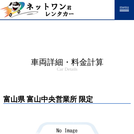
Warning
: Undefined array key "HTTP_ACCEPT_LANGUAGE" in
menu
/home/drpnw/netwankun.com/public_html/include/access_log.php
on
line
15
車両詳細・料金計算
Car Details
富山県 富山中央営業所 限定