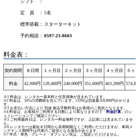
シフト ：
定 員 ：
5名
標準搭載：
スターターキット
予約相談：
0597-23-8603
料金表：
契約期間
８日間
１ヶ月目
２ヶ月目
３ヶ月目
４ヶ月目
５ヶ
料金
42,000円
128,400円
240,000円
351,600円
463,200円
574,8
※1 料金は、レンタカー基本料と任意保険が含まれています。
※2 料金は、10%の消費税を含んでいます。CDWは別途最大8,000円かかりま
す。
※3 お支払い方法により 別途 振込手数料等はお客様のご負担となります。
※4 料金は、お客様がご利用する日数により異なりますので「
」のシ
料金計算
ュミレーションでご確認ください。
※5 ご利用最終日は、レンタカー料金無料ですが、上記表には含まれていませ
ん。
※6 レンタカーは最短８日間から長期制限なくご利用いただけますが、車両メ
ンテナンス期間中は代車のご提供となる場合があります。
※7 年式・車色・グレード・オプション等は、ご指定いただけません。