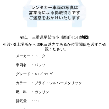
拠点：三重県尾鷲市小川西町4-14 [
地図
]
引渡･引上場所から 30Km 以内であるか位置関係を必ずご確
認ください。
メーカー：
トヨタ
車両名 ：
パッソ
グレード：
X Lﾊﾟｯｹｰｼﾞ
カラー ：
ブライトシルバーメタリック
燃 料 ：
ガソリン
排気量 ：
996