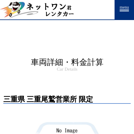
Warning
: Undefined array key "HTTP_ACCEPT_LANGUAGE" in
menu
/home/drpnw/netwankun.com/public_html/include/access_log.php
on
line
15
車両詳細・料金計算
Car Details
三重県 三重尾鷲営業所 限定