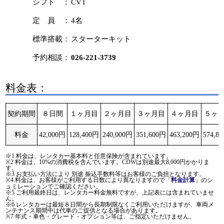
シフト ：
CVT
定 員 ：
4名
標準搭載：
スターターキット
予約相談：
026-221-3739
料金表：
契約期間
８日間
１ヶ月目
２ヶ月目
３ヶ月目
４ヶ月目
５ヶ
料金
42,000円
128,400円
240,000円
351,600円
463,200円
574,8
※1 料金は、レンタカー基本料と任意保険が含まれています。
※2 料金は、10%の消費税を含んでいます。CDWは別途最大8,000円かかりま
す。
※3 お支払い方法により 別途 振込手数料等はお客様のご負担となります。
※4 料金は、お客様がご利用する日数により異なりますので「
」のシ
料金計算
ュミレーションでご確認ください。
※5 ご利用最終日は、レンタカー料金無料ですが、上記表には含まれていませ
ん。
※6 レンタカーは最短８日間から長期制限なくご利用いただけますが、車両メ
ンテナンス期間中は代車のご提供となる場合があります。
※7 年式・車色・グレード・オプション等は、ご指定いただけません。