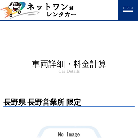
Warning
: Undefined array key "HTTP_ACCEPT_LANGUAGE" in
menu
/home/drpnw/netwankun.com/public_html/include/access_log.php
on
line
15
車両詳細・料金計算
Car Details
長野県 長野営業所 限定